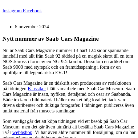
Hoppa
till
Instagram
Facebook
innehåll
6 november 2024
Nytt nummer av Saab Cars Magazine
Nu är Saab Cars Magazine nummer 13 här! 124 sidor spännande
innehåll med allt från Saab 92 räddad på en magisk skrot till en tom
NOS-kaross i form av en NG 9-5 kombi. Dessutom en artikel om
Saab 9000 med styrspak och en framtidsspaning i form av en
uppföljare till legendariska EV-1!
Saab Cars Magazine är en tidskrift som produceras av redaktionen
på tidningen
Klassiker
i tätt samarbete med Saab Car Museum. Saab
Cars Magazine är insatt, nyfiken, detaljerad och osar av Saabanda.
Både text- och bildmaterial håller mycket hög kvalitet, tack vare
drivna skribenter och duktiga fotografer. I tidningen publiceras även
unikt material från museets samlingar.
Som vanligt går det att köpa tidningen vid ett besök på Saab Car
Museum, men det går även utmärkt att beställa Saab Cars Magazine
i vår
webbshop
. Vi har även äldre nummer till försäljning, om du har
missat någon av de tidigare utgåvorna.