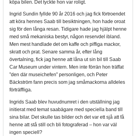
köpa bilen. Det tyckte hon var roligt.
Ingrid Sundin fyllde 90 år 2016 och jag fick förtroendet
att köra hennes Saab till besiktningen, hon hade oroat
sig för den långa resan. Tidigare hade jag hjälpt henne
med små mekaniska bestyr, någon reservdel ibland.
Men mest handlade det om kaffe och piffiga mackor,
skratt och prat. Senare samma år, efter lång
övertalning, fick jag henne att låna ut sin bil till Saab
Car Museum under vintern. Men inte förrän hon träffat
”den där museichefen” personligen, och Peter
Bäckström fann precis som jag småmackorna alldeles
förträffliga.
Ingrids Saab blev huvudnumret i den utställning jag
initierat med temat saabägare med speciella band till
sina bilar. Det skulle tas bilder och det var ett sjå att få
henne att stå still och bli fotograferad – hon var väl
ingen speciell?