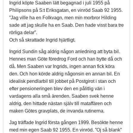
Ingrid köpte Saaben lätt begagnad i juli 1955 på
Philipsons på S:t Eriksgatan, en vinröd Saab 92 1955.
”Jag ville ha en Folkvagn, men min morbror Hilding
sade att jag skulle ha en Saab. Den hade visst bara tre
rörliga delar”.
Och så skrattade Ingrid hjärtligt.
Ingrid Sundin såg aldrig någon anledning att byta bil.
Hennes man Göte föredrog Ford och han bytte då och
då. Men Saaben var Ingrids, ingen annan fick köra
den. Och hon körde aldrig någonsin en annan bil. En
idealisk pendlarbil till jobbet på Postgirot i stan och
efter pensioneringen blev den en pålitlig vän i
vardagens alla små ärenden. Saaben svek henne
aldrig, den hittade nästan själv till mataffären och
maken Götes gravplats, de invanda rutinerna.
Jag träffade Ingrid första gången 1999. Besökte henne
med min egen Saab 92 1955. En vinröd. ”Oj så blank”