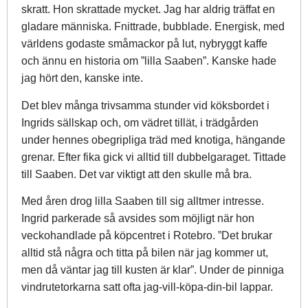
skratt. Hon skrattade mycket. Jag har aldrig träffat en
gladare människa. Fnittrade, bubblade. Energisk, med
världens godaste småmackor på lut, nybryggt kaffe
och ännu en historia om ”lilla Saaben”. Kanske hade
jag hört den, kanske inte.
Det blev många trivsamma stunder vid köksbordet i
Ingrids sällskap och, om vädret tillät, i trädgården
under hennes obegripliga träd med knotiga, hängande
grenar. Efter fika gick vi alltid till dubbelgaraget. Tittade
till Saaben. Det var viktigt att den skulle må bra.
Med åren drog lilla Saaben till sig alltmer intresse.
Ingrid parkerade så avsides som möjligt när hon
veckohandlade på köpcentret i Rotebro. ”Det brukar
alltid stå några och titta på bilen när jag kommer ut,
men då väntar jag till kusten är klar”. Under de pinniga
vindrutetorkarna satt ofta jag-vill-köpa-din-bil lappar.