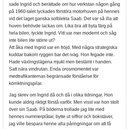
sade Ingrid och berättade om hur verkstan någon gång
på 1960-talet lyckades förstöra motorhuven på hennes
vid det laget ganska solblekta Saab. Det var så illa att
huven behövde lackas om. Lika bra att byta färg på
hela bilen, tyckte Ingrid. Vitt var mer modernt och såg
inte bilen lite större ut?
Att åka med Ingrid var en fröjd. Med några strategiska
kuddar bakom ryggen bar det iväg. Hon fegade inte.
Hade växlingslägena mjukt men bestämt i handen.
Satt nära vindrutan. Enda orosmomentet var
medtrafikanternas begränsade förståelse för
körriktningspilar.
Jag skrev om Ingrid då och då i olika tidningar. Hon
kunde aldrig riktigt förstå varför. Men visst var hon stolt
över sin Saab. På bilderna trollade jag lite med
hennes nummerplåtar, bytte ut siffror och bokstäver,
jag ville bespara henne alla påringningar om att få